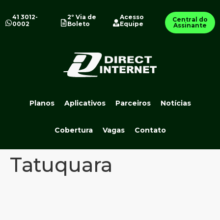
41 3012-
2º Via de
Acesso
Central do
0002
Boleto
Equipe
Assinante
Planos
Aplicativos
Parceiros
Notícias
Cobertura
Vagas
Contato
Tatuquara