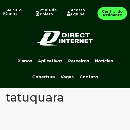
41 3012-
2º Via de
Acesso
Central do
0002
Boleto
Equipe
Assinante
Planos
Aplicativos
Parceiros
Notícias
Cobertura
Vagas
Contato
tatuquara