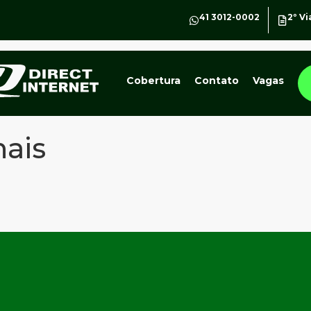
41 3012-0002
2º Vi
Cobertura
Contato
Vagas
hais