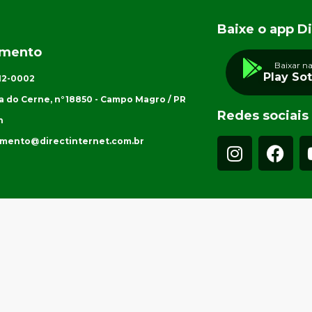
Baixe o app Di
imento
Baixar n
Play So
012-0002
a do Cerne, n°18850 - Campo Magro / PR
Redes sociais
h
imento@directinternet.com.br