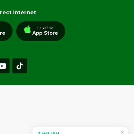
rect Internet
a
Baixar na
tre
App Store
Direct chat