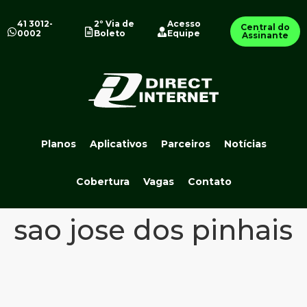
41 3012-
2º Via de
Acesso
Central do
0002
Boleto
Equipe
Assinante
Planos
Aplicativos
Parceiros
Notícias
Cobertura
Vagas
Contato
sao jose dos pinhais