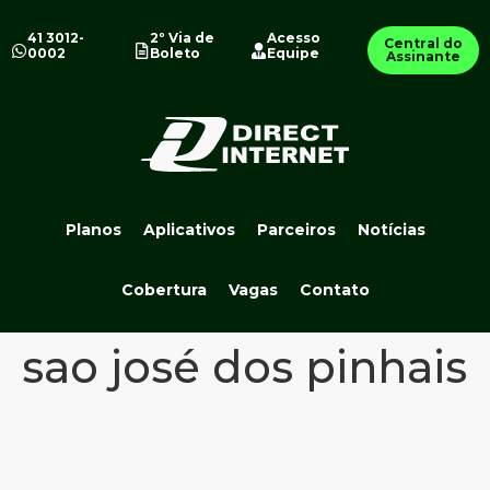
41 3012-
2º Via de
Acesso
Central do
0002
Boleto
Equipe
Assinante
Planos
Aplicativos
Parceiros
Notícias
Cobertura
Vagas
Contato
sao josé dos pinhais