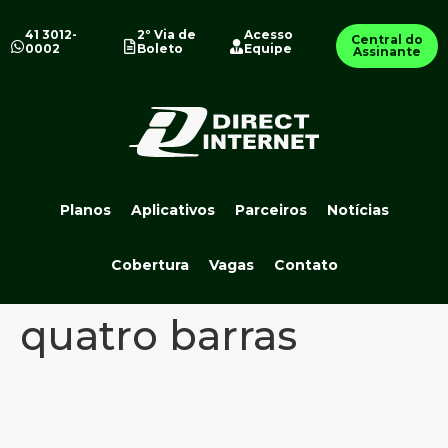
41 3012-
2º Via de
Acesso
Central do
0002
Boleto
Equipe
Assinante
Planos
Aplicativos
Parceiros
Notícias
Cobertura
Vagas
Contato
quatro barras