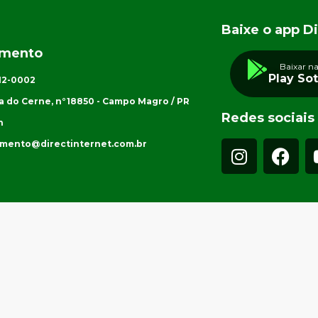
Baixe o app Di
imento
Baixar n
Play So
012-0002
a do Cerne, n°18850 - Campo Magro / PR
Redes sociais
h
imento@directinternet.com.br