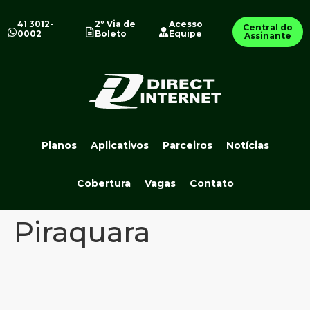
41 3012-
2º Via de
Acesso
Central do
0002
Boleto
Equipe
Assinante
Planos
Aplicativos
Parceiros
Notícias
Cobertura
Vagas
Contato
Piraquara