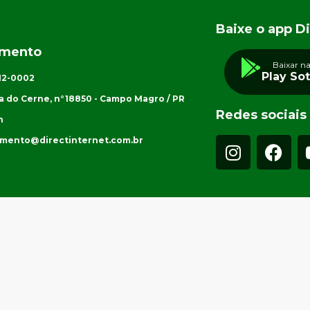
Baixe o app Di
imento
Baixar n
Play So
012-0002
a do Cerne, n°18850 - Campo Magro / PR
Redes sociais
h
imento@directinternet.com.br