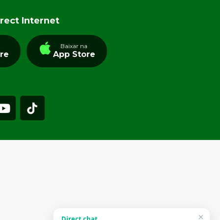
rect Internet
a
Baixar na
tre
App Store
Direct chat