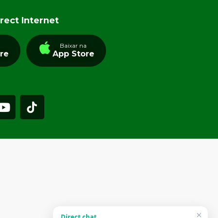
rect Internet
a
Baixar na
tre
App Store
Direct chat