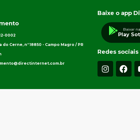
Baixe o app Di
imento
Baixar n
Play So
012-0002
a do Cerne, n°18850 - Campo Magro / PR
Redes sociais
h
imento@directinternet.com.br