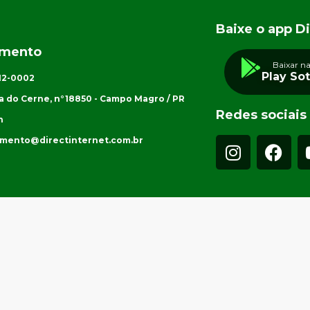
Baixe o app Di
imento
Baixar n
Play So
012-0002
a do Cerne, n°18850 - Campo Magro / PR
Redes sociais
h
imento@directinternet.com.br