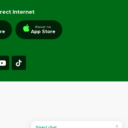
rect Internet
a
Baixar na
tre
App Store
Direct chat