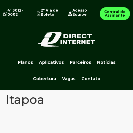
41 3012-
2º Via de
Acesso
Central do
0002
Boleto
Equipe
Assinante
Planos
Aplicativos
Parceiros
Notícias
Cobertura
Vagas
Contato
Itapoa