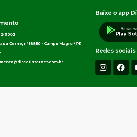
Baixe o app Di
imento
Baixar n
Play So
012-0002
a do Cerne, n°18850 - Campo Magro / PR
Redes sociais
h
imento@directinternet.com.br