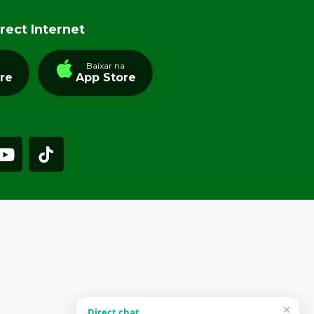
rect Internet
a
Baixar na
tre
App Store
Direct chat