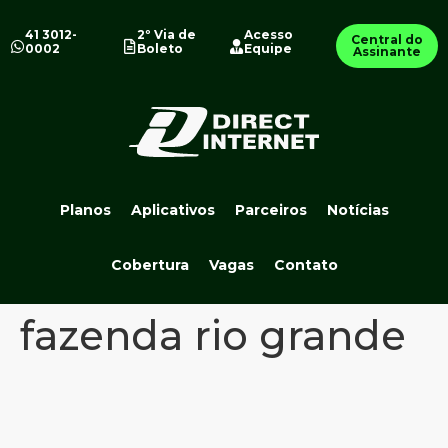
41 3012-
2º Via de
Acesso
Central do
0002
Boleto
Equipe
Assinante
Planos
Aplicativos
Parceiros
Notícias
Cobertura
Vagas
Contato
fazenda rio grande