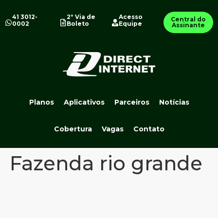
41 3012-
2º Via de
Acesso
Central do
0002
Boleto
Equipe
Assinante
Planos
Aplicativos
Parceiros
Notícias
Cobertura
Vagas
Contato
Fazenda rio grande