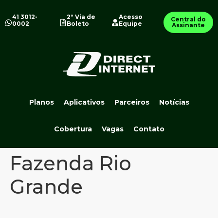
41 3012-
2º Via de
Acesso
Central do
0002
Boleto
Equipe
Assinante
Planos
Aplicativos
Parceiros
Notícias
Cobertura
Vagas
Contato
Fazenda Rio
Grande