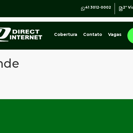
41 3012-0002
2º Vi
Cobertura
Contato
Vagas
nde