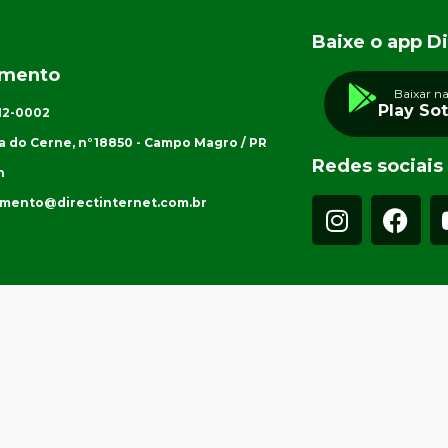
Baixe o app Di
imento
Baixar n
Play So
012-0002
a do Cerne, n°18850 - Campo Magro / PR
Redes sociais
h
imento@directinternet.com.br