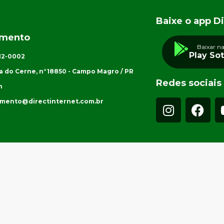
Baixe o app Di
imento
Baixar n
Play So
012-0002
a do Cerne, n°18850 - Campo Magro / PR
Redes sociais
h
imento@directinternet.com.br