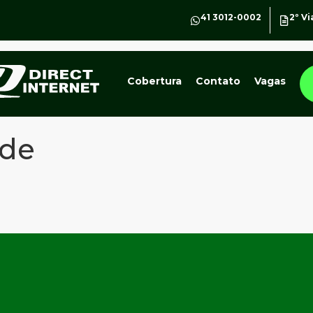
41 3012-0002
2º Vi
Cobertura
Contato
Vagas
nde