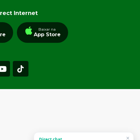
rect Internet
a
Baixar na
tre
App Store
Direct chat