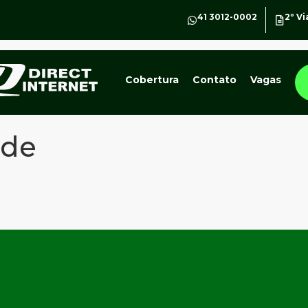
41 3012-0002
2º Vi
Cobertura
Contato
Vagas
nde