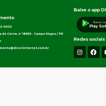
Baixe o app Di
imento
Baixar n
Play So
012-0002
a do Cerne, n°18850 - Campo Magro / PR
Redes sociais
h
imento@directinternet.com.br