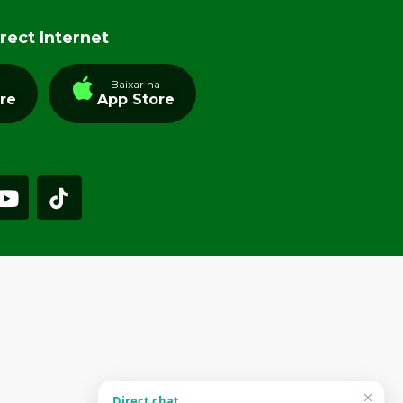
rect Internet
a
Baixar na
tre
App Store
Direct chat