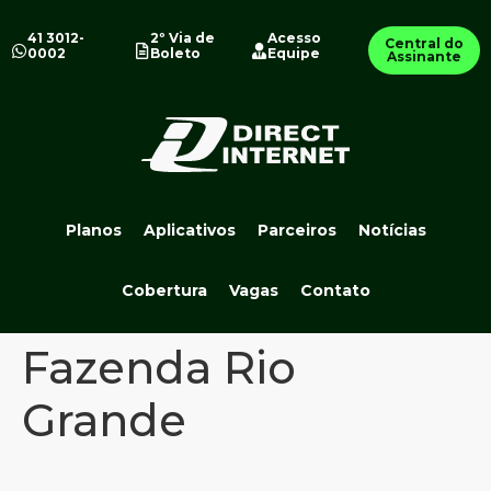
41 3012-
2º Via de
Acesso
Central do
0002
Boleto
Equipe
Assinante
Planos
Aplicativos
Parceiros
Notícias
Cobertura
Vagas
Contato
Fazenda Rio
Grande