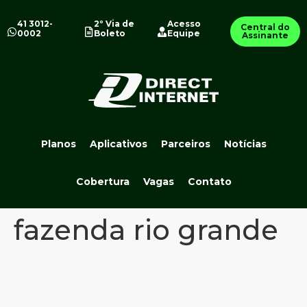
41 3012-
2º Via de
Acesso
Central do
0002
Boleto
Equipe
Assinante
Planos
Aplicativos
Parceiros
Notícias
Cobertura
Vagas
Contato
fazenda rio grande