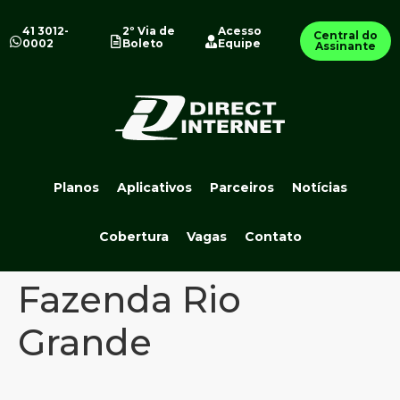
41 3012-
2º Via de
Acesso
Central do
0002
Boleto
Equipe
Assinante
Planos
Aplicativos
Parceiros
Notícias
Cobertura
Vagas
Contato
Fazenda Rio
Grande