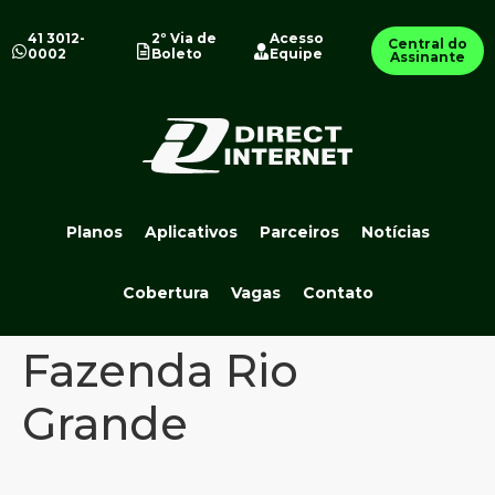
41 3012-
2º Via de
Acesso
Central do
0002
Boleto
Equipe
Assinante
Planos
Aplicativos
Parceiros
Notícias
Cobertura
Vagas
Contato
Fazenda Rio
Grande