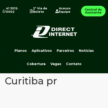
41 3012-
2º Via de
Acesso
Central do
0002
Boleto
Equipe
Assinante
Planos
Aplicativos
Parceiros
Notícias
Cobertura
Vagas
Contato
Curitiba pr