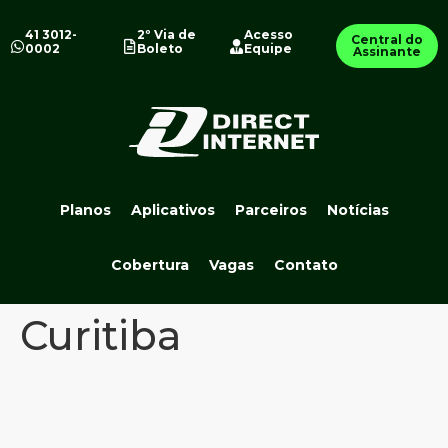
41 3012-
2º Via de
Acesso
Central do
0002
Boleto
Equipe
Assinante
Planos
Aplicativos
Parceiros
Notícias
Cobertura
Vagas
Contato
Curitiba