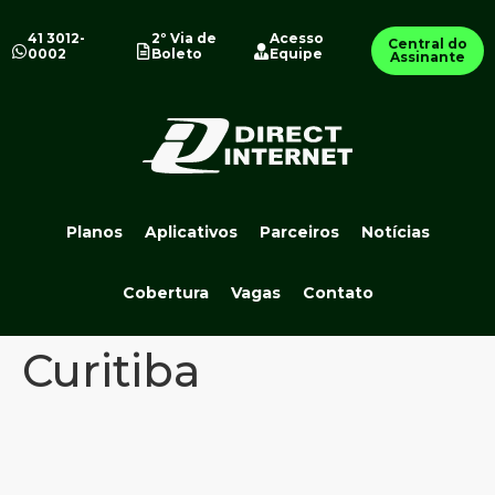
41 3012-
2º Via de
Acesso
Central do
0002
Boleto
Equipe
Assinante
Planos
Aplicativos
Parceiros
Notícias
Cobertura
Vagas
Contato
Curitiba