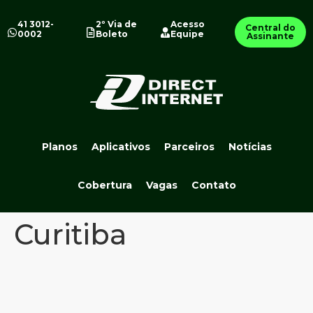
41 3012-
2º Via de
Acesso
Central do
0002
Boleto
Equipe
Assinante
Planos
Aplicativos
Parceiros
Notícias
Cobertura
Vagas
Contato
Curitiba