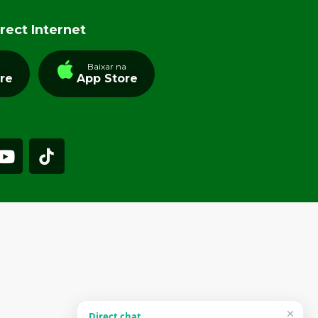
rect Internet
a
Baixar na
tre
App Store
Direct chat