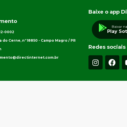
Baixe o app Di
imento
Baixar n
Play So
012-0002
a do Cerne, n°18850 - Campo Magro / PR
Redes sociais
h
imento@directinternet.com.br