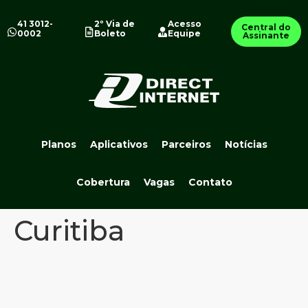
41 3012-
2º Via de
Acesso
Central do
0002
Boleto
Equipe
Assinante
Planos
Aplicativos
Parceiros
Notícias
Cobertura
Vagas
Contato
Curitiba