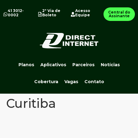
41 3012-
2º Via de
Acesso
Central do
0002
Boleto
Equipe
Assinante
Planos
Aplicativos
Parceiros
Notícias
Cobertura
Vagas
Contato
Curitiba