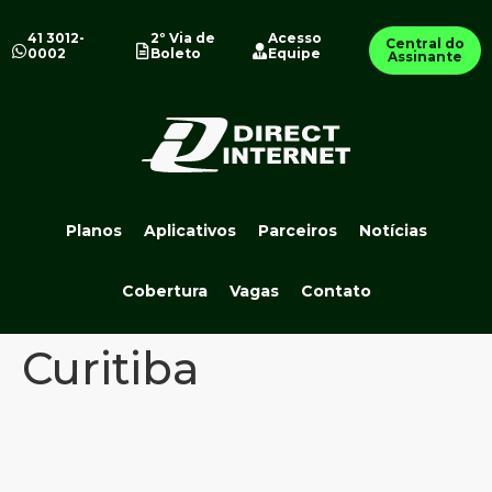
41 3012-
2º Via de
Acesso
Central do
0002
Boleto
Equipe
Assinante
Planos
Aplicativos
Parceiros
Notícias
Cobertura
Vagas
Contato
Curitiba