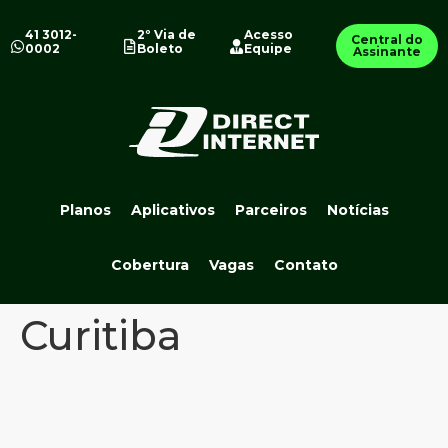
41 3012-
2º Via de
Acesso
Central do
0002
Boleto
Equipe
Assinante
Planos
Aplicativos
Parceiros
Notícias
Cobertura
Vagas
Contato
Curitiba