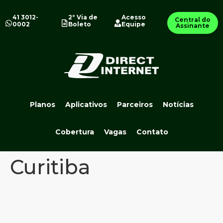
41 3012-
2º Via de
Acesso
Central do
0002
Boleto
Equipe
Assinante
Planos
Aplicativos
Parceiros
Notícias
Cobertura
Vagas
Contato
Curitiba