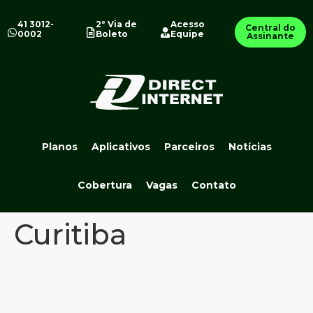
41 3012-
2º Via de
Acesso
Central do
0002
Boleto
Equipe
Assinante
Planos
Aplicativos
Parceiros
Notícias
Cobertura
Vagas
Contato
Curitiba