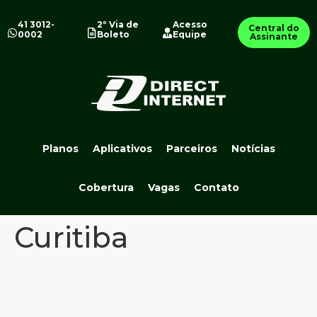
41 3012-
2º Via de
Acesso
Central do
0002
Boleto
Equipe
Assinante
Planos
Aplicativos
Parceiros
Notícias
Cobertura
Vagas
Contato
Curitiba