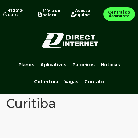
41 3012-
2º Via de
Acesso
Central do
0002
Boleto
Equipe
Assinante
Planos
Aplicativos
Parceiros
Notícias
Cobertura
Vagas
Contato
Curitiba