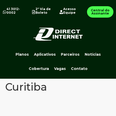
41 3012-
2º Via de
Acesso
Central do
0002
Boleto
Equipe
Assinante
Planos
Aplicativos
Parceiros
Notícias
Cobertura
Vagas
Contato
Curitiba