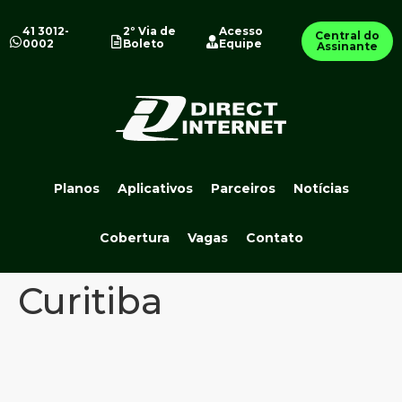
41 3012-
2º Via de
Acesso
Central do
0002
Boleto
Equipe
Assinante
Planos
Aplicativos
Parceiros
Notícias
Cobertura
Vagas
Contato
Curitiba