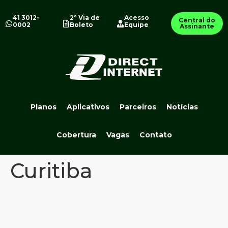
41 3012-
2º Via de
Acesso
Central do
0002
Boleto
Equipe
Assinante
Planos
Aplicativos
Parceiros
Notícias
Cobertura
Vagas
Contato
Curitiba