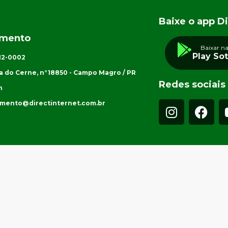
Baixe o app Di
imento
Baixar n
Play So
012-0002
a do Cerne, n°18850 - Campo Magro / PR
Redes sociais
h
imento@directinternet.com.br