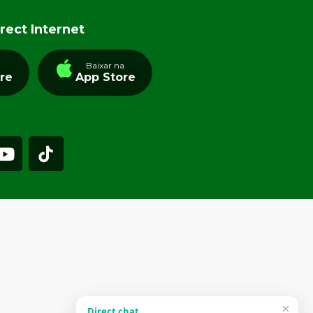
rect Internet
a
Baixar na
tre
App Store
Direct chat