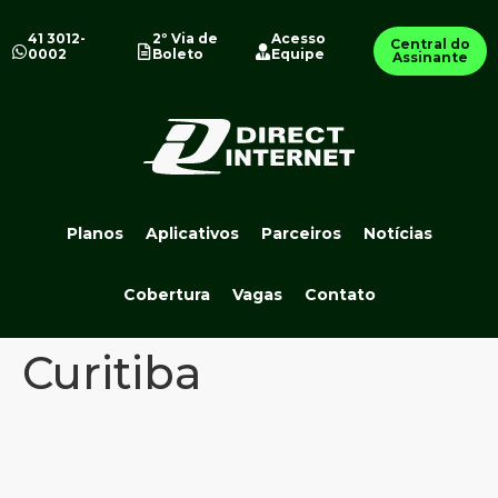
41 3012-
2º Via de
Acesso
Central do
0002
Boleto
Equipe
Assinante
Planos
Aplicativos
Parceiros
Notícias
Cobertura
Vagas
Contato
Curitiba