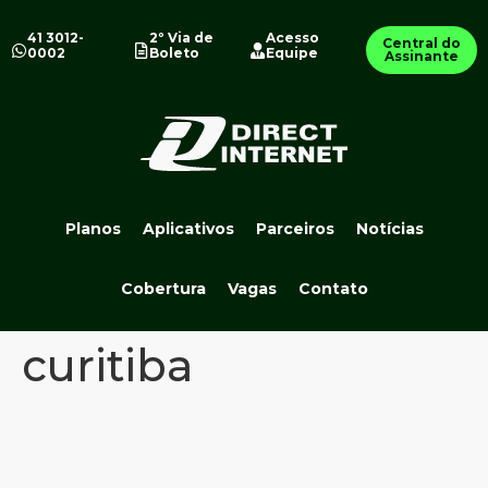
41 3012-
2º Via de
Acesso
Central do
0002
Boleto
Equipe
Assinante
Planos
Aplicativos
Parceiros
Notícias
Cobertura
Vagas
Contato
curitiba