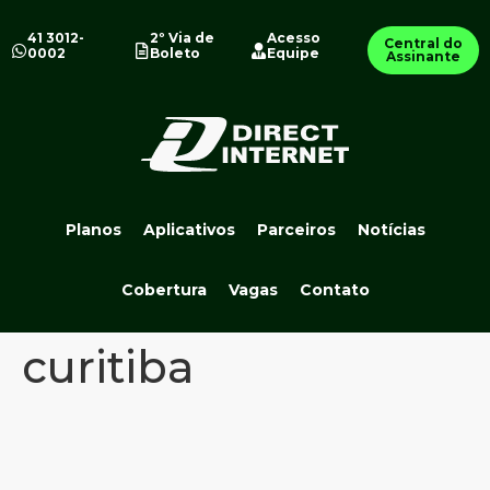
41 3012-
2º Via de
Acesso
Central do
0002
Boleto
Equipe
Assinante
Planos
Aplicativos
Parceiros
Notícias
Cobertura
Vagas
Contato
curitiba