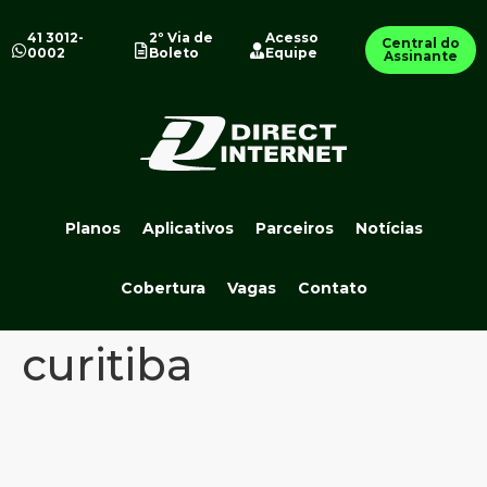
41 3012-
2º Via de
Acesso
Central do
0002
Boleto
Equipe
Assinante
Planos
Aplicativos
Parceiros
Notícias
Cobertura
Vagas
Contato
curitiba