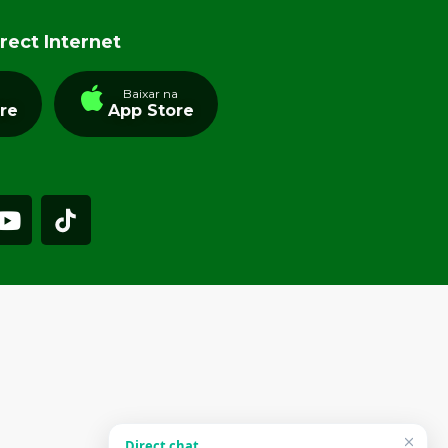
rect Internet
a
Baixar na
tre
App Store
Direct chat