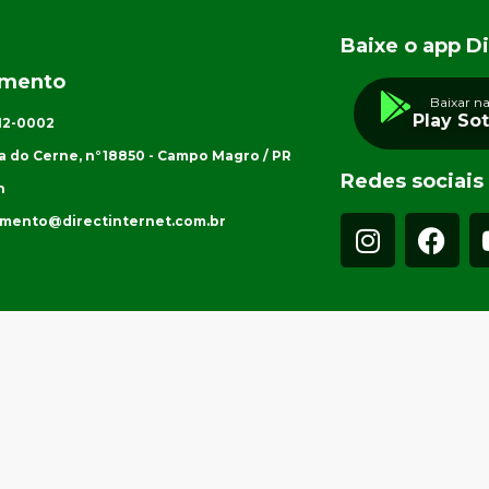
Baixe o app Di
imento
Baixar n
Play So
012-0002
a do Cerne, n°18850 - Campo Magro / PR
Redes sociais
h
imento@directinternet.com.br