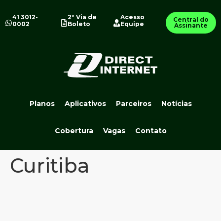
41 3012-
2º Via de
Acesso
Central do
0002
Boleto
Equipe
Assinante
Planos
Aplicativos
Parceiros
Notícias
Cobertura
Vagas
Contato
Curitiba