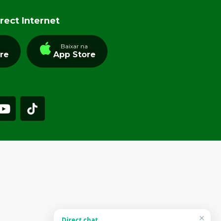
rect Internet
a
Baixar na
tre
App Store
Direct chat