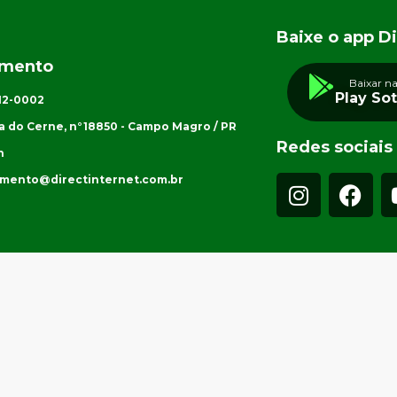
Baixe o app Di
imento
Baixar n
Play So
012-0002
a do Cerne, n°18850 - Campo Magro / PR
Redes sociais
h
imento@directinternet.com.br