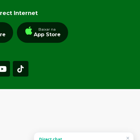
rect Internet
a
Baixar na
tre
App Store
Direct chat