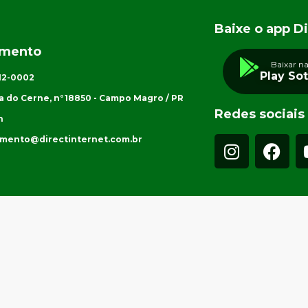
Baixe o app Di
imento
Baixar n
Play So
012-0002
a do Cerne, n°18850 - Campo Magro / PR
Redes sociais
h
imento@directinternet.com.br