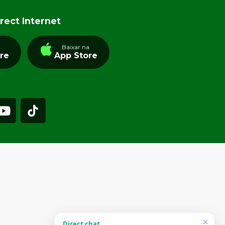
rect Internet
a
Baixar na
tre
App Store
Direct chat