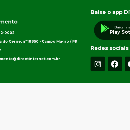
Baixe o app Di
imento
Baixar n
Play So
012-0002
a do Cerne, n°18850 - Campo Magro / PR
Redes sociais
h
imento@directinternet.com.br