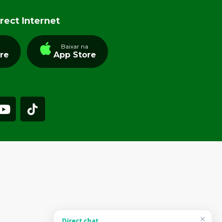
rect Internet
a
Baixar na
tre
App Store
Direct chat