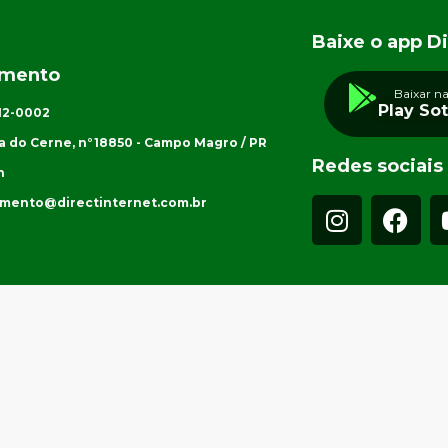
Baixe o app Di
imento
Baixar n
Play So
012-0002
a do Cerne, n°18850 - Campo Magro / PR
Redes sociais
h
imento@directinternet.com.br